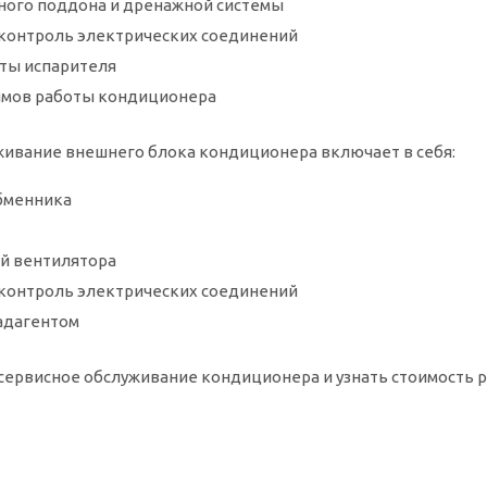
ного поддона и дренажной системы
 контроль электрических соединений
ты испарителя
имов работы кондиционера
живание внешнего блока кондиционера включает в себя:
бменника
ей вентилятора
 контроль электрических соединений
адагентом
 сервисное обслуживание кондиционера и узнать стоимость 