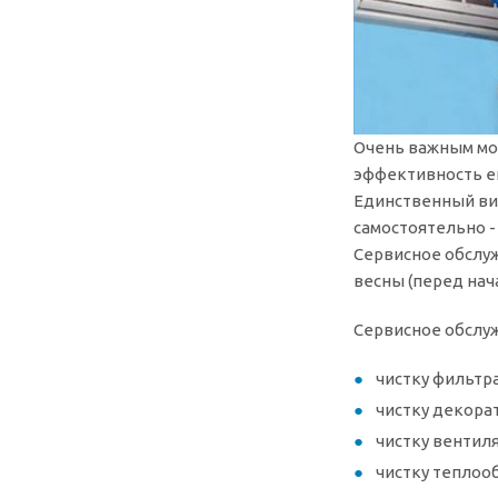
Очень важным мом
эффективность е
Единственный ви
самостоятельно -
Сервисное обслу
весны (перед нач
Сервисное обслу
чистку фильтр
чистку декора
чистку вентил
чистку теплоо