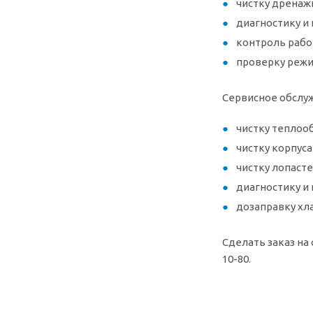
чистку дренаж
диагностику и
контроль рабо
проверку реж
Сервисное обслу
чистку теплоо
чистку корпуса
чистку лопаст
диагностику и
дозаправку хл
Сделать заказ на
10-80.