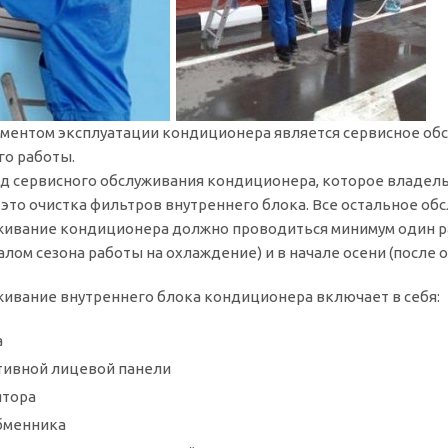
ентом эксплуатации кондиционера является сервисное обсл
го работы.
д сервисного обслуживания кондиционера, которое владел
 это очистка фильтров внутреннего блока. Все остальное о
живание кондиционера должно проводиться минимум один ра
алом сезона работы на охлаждение) и в начале осени (после о
живание внутреннего блока кондиционера включает в себя:
а
тивной лицевой панели
ятора
бменника