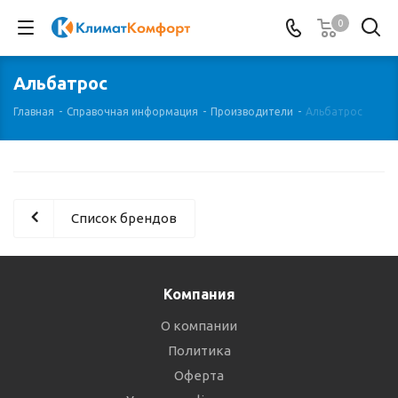
0
Альбатрос
Главная
-
Справочная информация
-
Производители
-
Альбатрос
Список брендов
Компания
О компании
Политика
Оферта