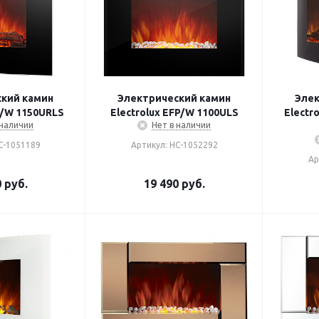
кий камин
Электрический камин
Элек
P/W 1150URLS
Electrolux EFP/W 1100ULS
Electr
 наличии
Нет в наличии
С-1051189
Артикул: НС-1052292
Ар
0
руб.
19 490
руб.