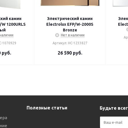
кий камин
Электрический камин
Элек
P/W 1200URLS
Electrolux EFP/W-2000S
Elec
лый
Bronze
 наличии
Нет в наличии
Ар
С-1070929
Артикул: НС-1233827
0
руб.
26 590
руб.
Полезные статьи
Будьте всег
ера
ние