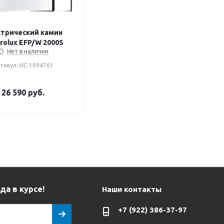
трический камин
trolux EFP/W 2000S
Нет в наличии
тикул: НС-1094761
26 590
руб.
да в курсе!
Наши контакты
+7 (922) 386-37-97