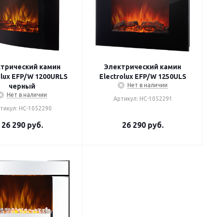
трический камин
Электрический камин
olux EFP/W 1200URLS
Electrolux EFP/W 1250ULS
Нет в наличии
черный
Нет в наличии
Артикул: НС-1052291
тикул: НС-1052290
26 290
руб.
26 290
руб.