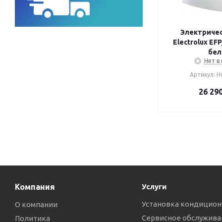
Электричес
Electrolux EF
бе
Нет в
Артикул: Н
26 29
Компания
Услуги
Установка кондицион
О компании
Сервисное обслужива
Политика