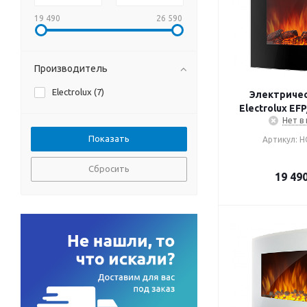
19 490
26 590
Производитель
Electrolux (
7
)
Электричес
Electrolux EF
Нет в
Артикул: Н
Сбросить
19 49