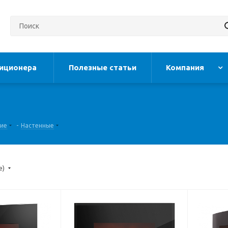
иционера
Полезные статьи
Компания
кие
-
Настенные
е)