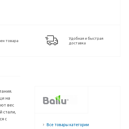
Удобная и быстрая
мен товара
доставка
тания.
щи на
ают вес
 стали,
я с
Все товары категории