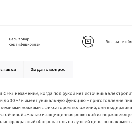
Весь товар
Возврат и об
сертифицирован
ставка
Задать вопрос
IGH-3 незаменим, когда под рукой нет источника электропи
до 30 м² и имеет уникальную функцию – приготовление пи
н съемными ножками с фиксатором положений, они выдержив
моустойчивой эмалью и защищенная решёткой из нержавеющей
ь инфракрасный обогреватель по лучшей цене, познакомитьс
.