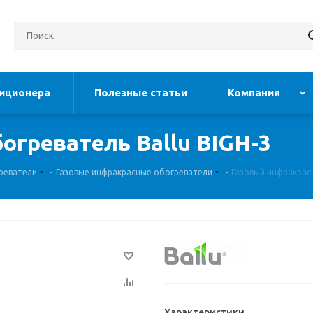
иционера
Полезные статьи
Компания
огреватель Ballu BIGH-3
реватели
-
Газовые инфракрасные обогреватели
-
Газовый инфракрасн
Характеристики