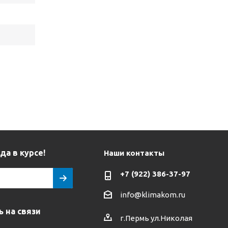
да в курсе!
Наши контакты
+7 (922) 386-37-97
info@klimakom.ru
 на связи
г.Пермь ул.Николая