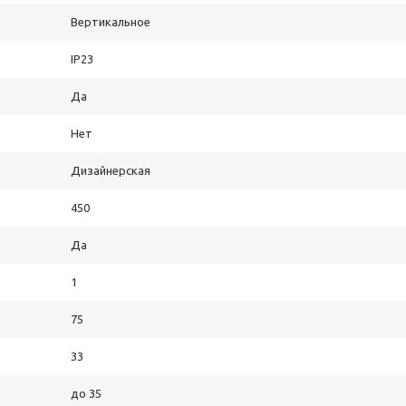
Вертикальное
IP23
Да
Нет
Дизайнерская
450
Да
1
75
33
до 35