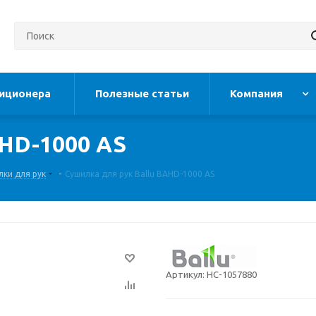
иционера
Полезные статьи
Компания
AHD-1000 AS
лки для рук
-
Сушилка для рук Ballu BAHD-1000 AS
Артикул:
НС-1057880