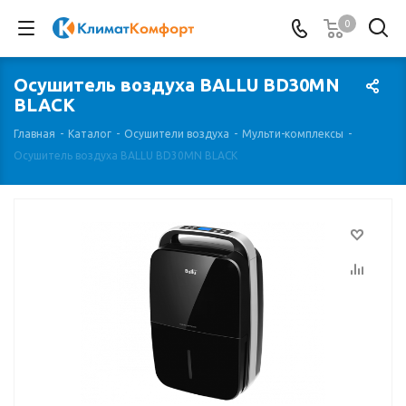
0
Осушитель воздуха BALLU BD30MN
BLACK
Главная
-
Каталог
-
Осушители воздуха
-
Мульти-комплексы
-
Осушитель воздуха BALLU BD30MN BLACK