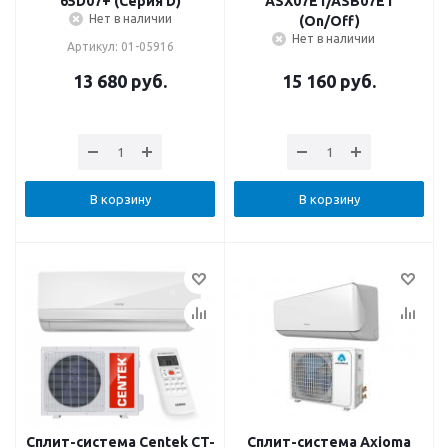
65D07+ (Серия D)
ASX07E1/ASB07E1
Нет в наличии
(On/Off)
Нет в наличии
Артикул: 01-05916
13 680
руб.
15 160
руб.
В корзину
В корзину
Сплит-система Centek CT-
Сплит-система Axioma